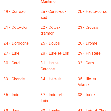
Maritime
19 - Corrèze
2a - Corse-du-
2b - Haute-corse
sud
21 - Côte-d'or
22 - Côtes-
23 - Creuse
d'armor
24 - Dordogne
25 - Doubs
26 - Drôme
27 - Eure
28 - Eure-et-Loir
29 - Finistère
30 - Gard
31 - Haute-
32 - Gers
Garonne
33 - Gironde
34 - Hérault
35 - Ille-et-
Vilaine
36 - Indre
37 - Indre-et-
38 - Isère
Loire
39 - Jura
40 - Landes
41 - Loir-et-Cher