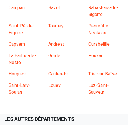
Campan
Bazet
Rabastens-de-
Bigorre
Saint-Pé-de-
Tournay
Pierrefitte-
Bigorre
Nestalas
Capvern
Andrest
Oursbelille
La Barthe-de-
Gerde
Pouzac
Neste
Horgues
Cauterets
Trie-sur-Baïse
Saint-Lary-
Louey
Luz-Saint-
Soulan
Sauveur
LES AUTRES DÉPARTEMENTS