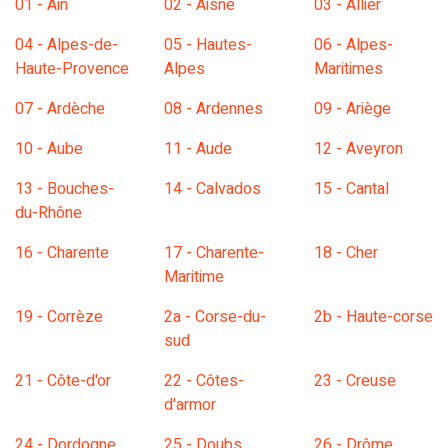
01 - Ain
02 - Aisne
03 - Allier
04 - Alpes-de-
05 - Hautes-
06 - Alpes-
Haute-Provence
Alpes
Maritimes
07 - Ardèche
08 - Ardennes
09 - Ariège
10 - Aube
11 - Aude
12 - Aveyron
13 - Bouches-
14 - Calvados
15 - Cantal
du-Rhône
16 - Charente
17 - Charente-
18 - Cher
Maritime
19 - Corrèze
2a - Corse-du-
2b - Haute-corse
sud
21 - Côte-d'or
22 - Côtes-
23 - Creuse
d'armor
24 - Dordogne
25 - Doubs
26 - Drôme