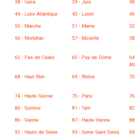
38 - Isère
39 - Jura
40
44 - Loire-Atlantique
45 - Loiret
46
50 - Manche
51 - Marne
52
56 - Morbihan
57 - Moselle
58
62 - Pas-de-Calais
63 - Puy-de-Dôme
64
At
68 - Haut-Rhin
69 - Rhône
70
74 - Haute-Savoie
75 - Paris
76
80 - Somme
81 - Tarn
82
86 - Vienne
87 - Haute-Vienne
88
92 - Hauts-de-Seine
93 - Seine-Saint-Denis
94