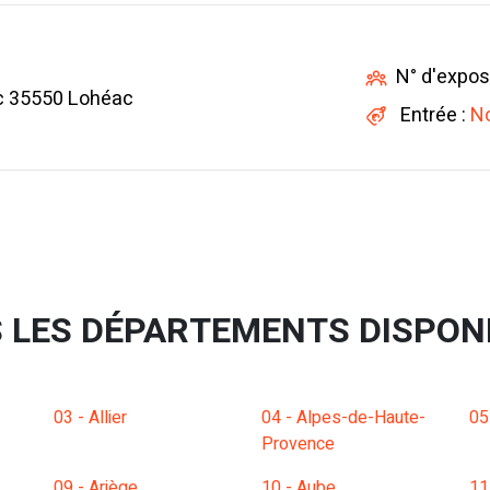
N° d'expos
c 35550 Lohéac
Entrée :
No
 LES DÉPARTEMENTS DISPON
03 - Allier
04 - Alpes-de-Haute-
05
Provence
09 - Ariège
10 - Aube
11