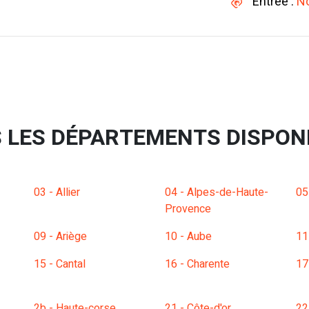
Entrée :
No
 LES DÉPARTEMENTS DISPON
03 - Allier
04 - Alpes-de-Haute-
05
Provence
09 - Ariège
10 - Aube
11
15 - Cantal
16 - Charente
17
2b - Haute-corse
21 - Côte-d'or
22