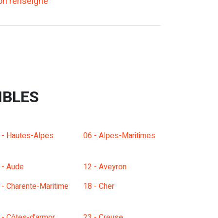
n renseigné
IBLES
 - Hautes-Alpes
06 - Alpes-Maritimes
 - Aude
12 - Aveyron
 - Charente-Maritime
18 - Cher
 - Côtes-d'armor
23 - Creuse