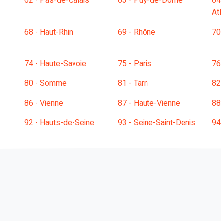
62 - Pas-de-Calais
63 - Puy-de-Dôme
64
At
68 - Haut-Rhin
69 - Rhône
70
74 - Haute-Savoie
75 - Paris
76
80 - Somme
81 - Tarn
82
86 - Vienne
87 - Haute-Vienne
88
92 - Hauts-de-Seine
93 - Seine-Saint-Denis
94