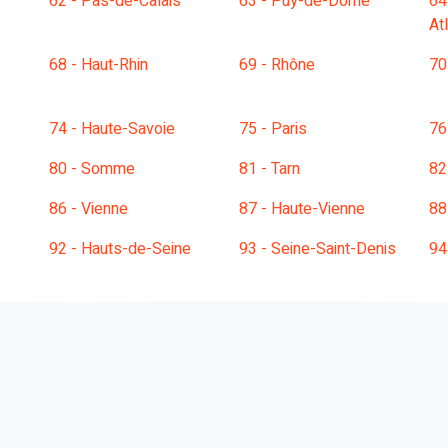
62 - Pas-de-Calais
63 - Puy-de-Dôme
64
At
68 - Haut-Rhin
69 - Rhône
70
74 - Haute-Savoie
75 - Paris
76
80 - Somme
81 - Tarn
82
86 - Vienne
87 - Haute-Vienne
88
92 - Hauts-de-Seine
93 - Seine-Saint-Denis
94