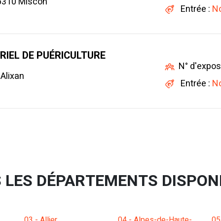
26310 Miscon
Entrée :
No
IEL DE PUÉRICULTURE
N° d'expos
Alixan
Entrée :
No
 LES DÉPARTEMENTS DISPON
03 - Allier
04 - Alpes-de-Haute-
05