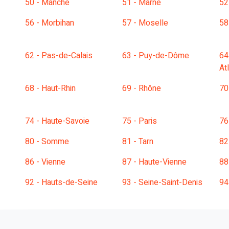
50 - Manche
51 - Marne
52
56 - Morbihan
57 - Moselle
58
62 - Pas-de-Calais
63 - Puy-de-Dôme
64
At
68 - Haut-Rhin
69 - Rhône
70
74 - Haute-Savoie
75 - Paris
76
80 - Somme
81 - Tarn
82
86 - Vienne
87 - Haute-Vienne
88
92 - Hauts-de-Seine
93 - Seine-Saint-Denis
94