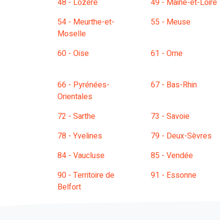
48 - Lozère
49 - Maine-et-Loire
54 - Meurthe-et-
55 - Meuse
Moselle
60 - Oise
61 - Orne
66 - Pyrénées-
67 - Bas-Rhin
Orientales
72 - Sarthe
73 - Savoie
78 - Yvelines
79 - Deux-Sèvres
84 - Vaucluse
85 - Vendée
90 - Territoire de
91 - Essonne
Belfort