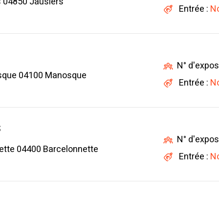
s 04850 Jausiers
Entrée :
No
N° d'expos
osque 04100 Manosque
Entrée :
No
S
N° d'expos
ette 04400 Barcelonnette
Entrée :
No