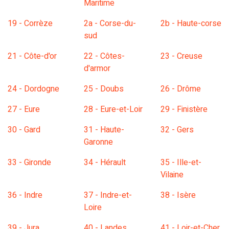
Maritime
19 - Corrèze
2a - Corse-du-
2b - Haute-corse
sud
21 - Côte-d'or
22 - Côtes-
23 - Creuse
d'armor
24 - Dordogne
25 - Doubs
26 - Drôme
27 - Eure
28 - Eure-et-Loir
29 - Finistère
30 - Gard
31 - Haute-
32 - Gers
Garonne
33 - Gironde
34 - Hérault
35 - Ille-et-
Vilaine
36 - Indre
37 - Indre-et-
38 - Isère
Loire
39 - Jura
40 - Landes
41 - Loir-et-Cher